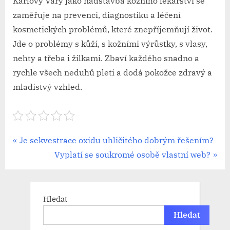
Karlovy Vary
jako nadstavba kožního lékařství se
zaměřuje na prevenci, diagnostiku a léčení
kosmetických problémů, které znepříjemňují život.
Jde o problémy s kůží, s kožními výrůstky, s vlasy,
nehty a třeba i žilkami. Zbaví každého snadno a
rychle všech neduhů pleti a dodá pokožce zdravý a
mladistvý vzhled.
Navigace
P
Je sekvestrace oxidu uhličitého dobrým řešením?
r
N
Vyplatí se soukromé osobě vlastní web?
pro
e
e
příspěvek
v
x
i
t
Hledat
o
P
Hledat
u
o