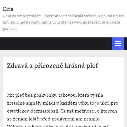
Skip
Ecis
to
Není na světě problém, který by se nedal nějak vyřešit. A pokud už si s
content
ním sami nevíte rady, klidně využijte náš web, na kterém se dočkáte
pomoci.
Zdravá a přirozeně krásná pleť
By
Posted
devene
29. 7. 2023
on
Mít pleť bez poskvrnky, takovou, která vysílá
zřetelné signály mládí v každém věku to je úkol pro
estetickou dermatologii. Ta má možnosti, o kterých
se ženám ještě před nedávnem ani nesnilo.
Výhodou takové péče je to, že ji poskytují lékaři,