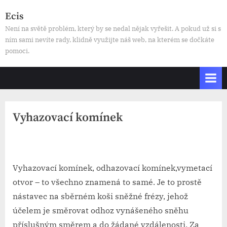
Skip
Ecis
to
Není na světě problém, který by se nedal nějak vyřešit. A pokud už si s
content
ním sami nevíte rady, klidně využijte náš web, na kterém se dočkáte
pomoci.
Vyhazovací komínek
By
Posted
devene
21. 5. 2025
on
Vyhazovací komínek, odhazovací komínek,vymetací
otvor – to všechno znamená to samé. Je to prostě
nástavec na sběrném koši
sněžné frézy
, jehož
účelem je směrovat odhoz vynášeného sněhu
příslušným směrem a do žádané vzdálenosti. Za