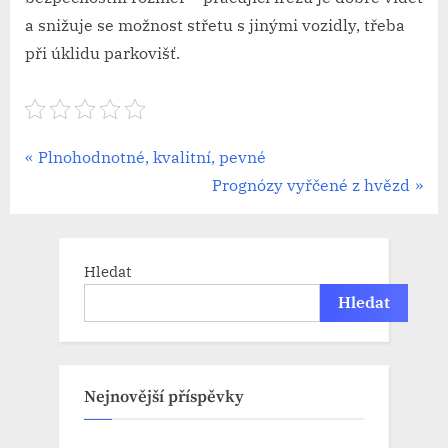
a snižuje se možnost střetu s jinými vozidly, třeba
při úklidu parkovišť.
Navigace
P
Plnohodnotné, kvalitní, pevné
r
N
Prognózy vyřčené z hvězd
pro
e
e
příspěvek
v
x
i
t
Hledat
o
P
Hledat
u
o
s
s
P
t
Nejnovější příspěvky
o
:
s