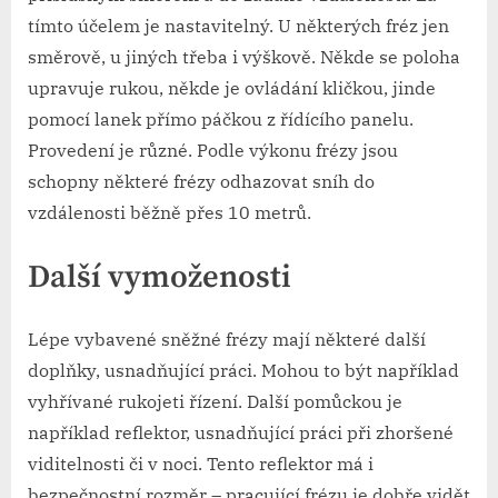
tímto účelem je nastavitelný. U některých fréz jen
směrově, u jiných třeba i výškově. Někde se poloha
upravuje rukou, někde je ovládání kličkou, jinde
pomocí lanek přímo páčkou z řídícího panelu.
Provedení je různé. Podle výkonu frézy jsou
schopny některé frézy odhazovat sníh do
vzdálenosti běžně přes 10 metrů.
Další vymoženosti
Lépe vybavené sněžné frézy mají některé další
doplňky, usnadňující práci. Mohou to být například
vyhřívané rukojeti řízení. Další pomůckou je
například reflektor, usnadňující práci při zhoršené
viditelnosti či v noci. Tento reflektor má i
bezpečnostní rozměr – pracující frézu je dobře vidět