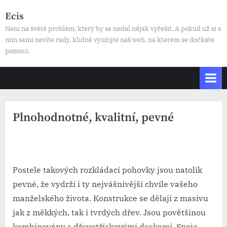
Skip
Ecis
to
Není na světě problém, který by se nedal nějak vyřešit. A pokud už si s
content
ním sami nevíte rady, klidně využijte náš web, na kterém se dočkáte
pomoci.
Plnohodnotné, kvalitní, pevné
By
Posted
devene
16. 5. 2025
on
Postele takových
rozkládací pohovky
jsou natolik
pevné, že vydrží i ty nejvášnivější chvíle vašeho
manželského života. Konstrukce se dělají z masivu
jak z měkkých, tak i tvrdých dřev. Jsou povětšinou
kombinovány s dřevotřískovými deskami. Spoje