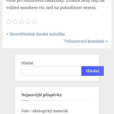
vede při hodnocení zákazníky. Zvláště ženy dají na
vzhled mnohem víc, než na pohodlnost sezení.
Navigace
P
Neuvěřitelně široká nabídka
r
N
Vyhazovací komínek
pro
e
e
příspěvek
v
x
i
t
Hledat
o
P
Hledat
u
o
s
s
P
t
Nejnovější příspěvky
o
:
s
Juta – ekologický materiál
t