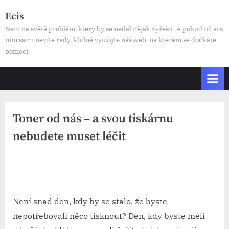
Skip
Ecis
to
Není na světě problém, který by se nedal nějak vyřešit. A pokud už si s
content
ním sami nevíte rady, klidně využijte náš web, na kterém se dočkáte
pomoci.
Toner od nás – a svou tiskárnu
nebudete muset léčit
By
Posted
devene
26. 3. 2025
on
Není snad den, kdy by se stalo, že byste
nepotřebovali něco tisknout? Den, kdy byste měli