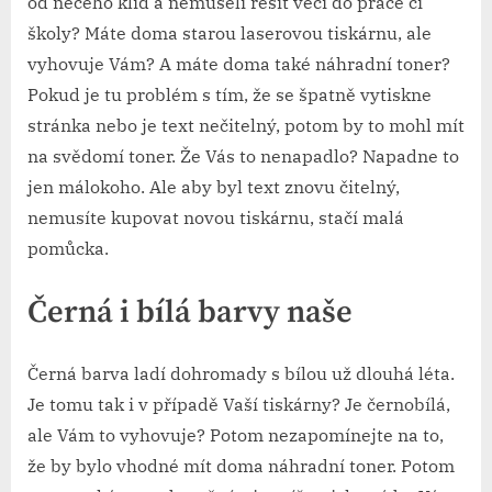
od něčeho klid a nemuseli řešit věci do práce či
školy? Máte doma starou laserovou tiskárnu, ale
vyhovuje Vám? A máte doma také náhradní toner?
Pokud je tu problém s tím, že se špatně vytiskne
stránka nebo je text nečitelný, potom by to mohl mít
na svědomí
toner
. Že Vás to nenapadlo? Napadne to
jen málokoho. Ale aby byl text znovu čitelný,
nemusíte kupovat novou tiskárnu, stačí malá
pomůcka.
Černá i bílá barvy naše
Černá barva ladí dohromady s bílou už dlouhá léta.
Je tomu tak i v případě Vaší tiskárny? Je černobílá,
ale Vám to vyhovuje? Potom nezapomínejte na to,
že by bylo vhodné mít doma náhradní toner. Potom