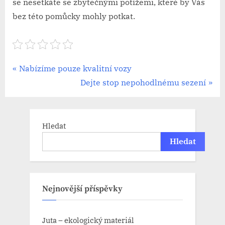
se nesetkáte se zbytečnými potížemi, které by Vás
bez této pomůcky mohly potkat.
Navigace
P
Nabízíme pouze kvalitní vozy
r
N
Dejte stop nepohodlnému sezení
pro
e
e
příspěvek
v
x
i
t
Hledat
o
P
Hledat
u
o
s
s
P
t
Nejnovější příspěvky
o
:
s
Juta – ekologický materiál
t