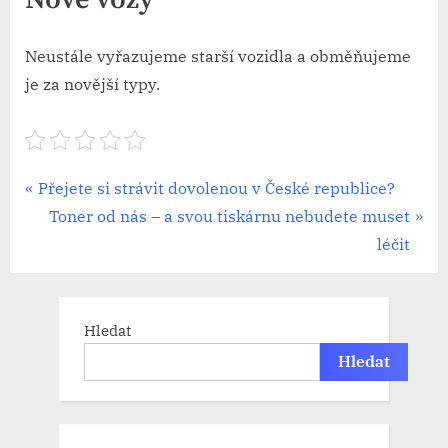
Nové vozy
Neustále vyřazujeme starší vozidla a obměňujeme
je za novější typy.
Navigace
P
Přejete si strávit dovolenou v České republice?
r
N
Toner od nás – a svou tiskárnu nebudete muset
pro
e
e
léčit
příspěvek
v
x
i
t
o
P
Hledat
u
o
Hledat
s
s
P
t
o
: