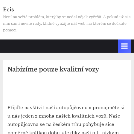
Skip
Ecis
to
Není na světě problém, který by se nedal nějak vyřešit. A pokud už si s
content
ním sami nevíte rady, klidně využijte náš web, na kterém se dočkáte
pomoci.
Nabízíme pouze kvalitní vozy
By
Posted
devene
20. 3. 2025
on
Přijďte navštívit naší autopůjčovnu a pronajměte si
u nás jeden z mnoha našich kvalitních vozů. Naše
autopůjčovna se na českém trhu pohybuje sice
poměrně krátkou dobu, ale díky naší píli, nízkým