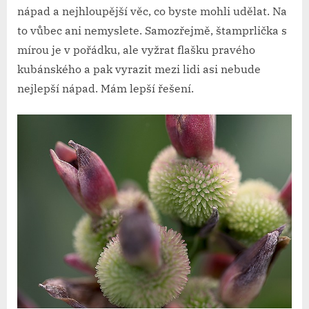
nápad a nejhloupější věc, co byste mohli udělat. Na
to vůbec ani nemyslete. Samozřejmě, štamprlička s
mírou je v pořádku, ale vyžrat flašku pravého
kubánského a pak vyrazit mezi lidi asi nebude
nejlepší nápad. Mám lepší řešení.