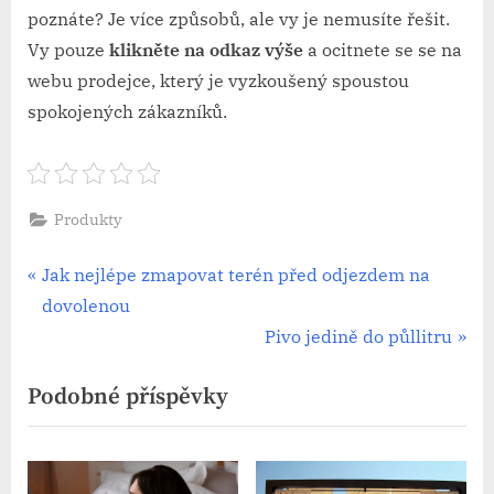
poznáte? Je více způsobů, ale vy je nemusíte řešit.
Vy pouze
klikněte na odkaz výše
a ocitnete se se na
webu prodejce, který je vyzkoušený spoustou
spokojených zákazníků.
Produkty
Navigace
P
Jak nejlépe zmapovat terén před odjezdem na
r
dovolenou
pro
e
N
Pivo jedině do půllitru
příspěvek
v
e
Podobné příspěvky
i
x
o
t
u
P
s
o