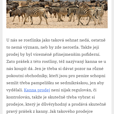
U nás se rostlinka jako taková sehnat nedá, ostatně
to nemá význam, neb by zde nerostla. Takže její
prodej by byl víceméně přinejmenším pofiderní.
Zato prášek z této rostliny, též nazývaný kanna se u
nás koupit dá. Jen je třeba si dávat pozor na různé
pokoutní obchodníky, kteří jsou pro peníze schopni
semlít třeba pampelišku se sedmikráskou, jen aby
vydělali.
Kanna prodej
není nijak regulován, či
kontrolován, takže je skutečně třeba vybrat si
prodejce, který je důvěryhodný a prodává skutečně
pravý prášek z kanny. Jak takového prodejce