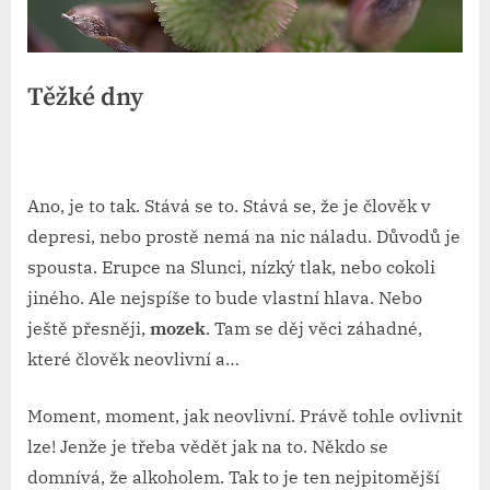
Těžké dny
By
Posted
devene
28. 2. 2023
on
Ano, je to tak. Stává se to. Stává se, že je člověk v
depresi, nebo prostě nemá na nic náladu. Důvodů je
spousta. Erupce na Slunci, nízký tlak, nebo cokoli
jiného. Ale nejspíše to bude vlastní hlava. Nebo
ještě přesněji,
mozek
. Tam se děj věci záhadné,
které člověk neovlivní a…
Moment, moment, jak neovlivní. Právě tohle ovlivnit
lze! Jenže je třeba vědět jak na to. Někdo se
domnívá, že alkoholem. Tak to je ten nejpitomější