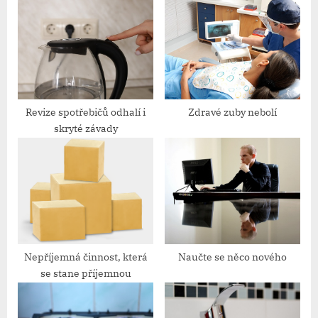
u
o
s
s
P
t
o
:
s
t
Revize spotřebičů odhalí i
Zdravé zuby nebolí
skryté závady
:
Nepříjemná činnost, která
Naučte se něco nového
se stane příjemnou