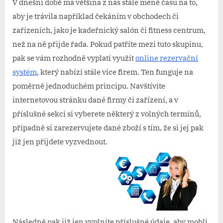
V dnešní době má většina z nás stále méně času na to,
aby je trávila například čekáním v obchodech či
zařízeních, jako je kadeřnický salón či fitness centrum,
než na ně přijde řada. Pokud patříte mezi tuto skupinu,
pak se vám rozhodně vyplatí využít
online rezervační
systém
, který nabízí stále více firem.
Ten funguje na
poměrně jednoduchém principu. Navštívíte
internetovou stránku dané firmy či zařízení, a v
příslušné sekci si vyberete některý z volných termínů,
případně si zarezervujete dané zboží s tím, že si jej pak
již jen přijdete vyzvednout.
Následně pak již jen vyplníte příslušné údaje, aby mohli