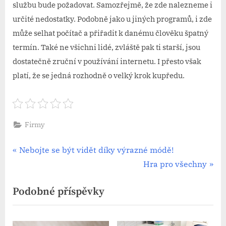
službu bude požadovat.
Samozřejmě, že zde nalezneme i
určité nedostatky. Podobně jako u jiných programů, i zde
může selhat počítač a přiřadit k danému člověku špatný
termín. Také ne všichni lidé, zvláště pak ti starší, jsou
dostatečně zruční v používání internetu. I přesto však
platí, že se jedná rozhodně o velký krok kupředu.
Firmy
Navigace
P
Nebojte se být vidět díky výrazné módě!
r
N
Hra pro všechny
pro
e
e
Podobné příspěvky
příspěvek
v
x
i
t
o
P