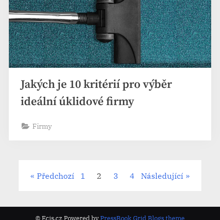
Jakých je 10 kritérií pro výběr
ideální úklidové firmy
Firmy
Stránkování
Předchozí
1
2
3
4
Následující
příspěvků
© Ecis.cz
Powered by
PressBook Grid Blogs theme