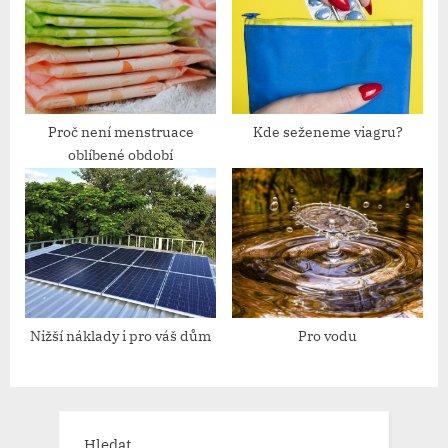
Proč není menstruace
Kde seženeme viagru?
oblíbené období
Nižší náklady i pro váš dům
Pro vodu
Hledat