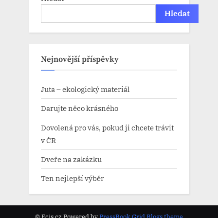
Hledat
Nejnovější příspěvky
Juta – ekologický materiál
Darujte něco krásného
Dovolená pro vás, pokud ji chcete trávit
v ČR
Dveře na zakázku
Ten nejlepší výběr
© Ecis.cz
Powered by
PressBook Grid Blogs theme