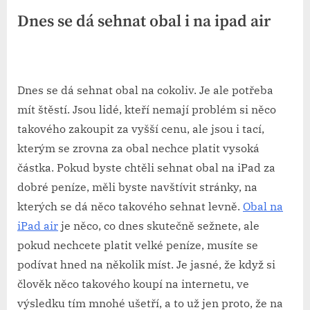
Dnes se dá sehnat obal i na ipad air
By
Posted
devene
23. 9. 2023
on
Dnes se dá sehnat obal na cokoliv. Je ale potřeba
mít štěstí. Jsou lidé, kteří nemají problém si něco
takového zakoupit za vyšší cenu, ale jsou i tací,
kterým se zrovna za obal nechce platit vysoká
částka. Pokud byste chtěli sehnat obal na iPad za
dobré peníze, měli byste navštívit stránky, na
kterých se dá něco takového sehnat levně.
Obal na
iPad air
je něco, co dnes skutečně sežnete, ale
pokud nechcete platit velké peníze, musíte se
podívat hned na několik míst. Je jasné, že když si
člověk něco takového koupí na internetu, ve
výsledku tím mnohé ušetří, a to už jen proto, že na