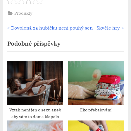
Produkty
Navigace
P
N
Dovolená za hubičku není pouhý sen
Skvělé hry
r
e
pro
Podobné příspěvky
e
x
příspěvek
v
t
i
P
o
o
u
s
s
t
P
:
o
s
Vztah není jen o sexu aneb
Eko přebalování
aby vám to doma klapalo
t
: