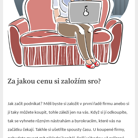
Za jakou cenu si založím sro?
By
Posted
devene
27. 5. 2023
on
Jak začít podnikat? Měli byste si založit v první řadě firmu anebo si
jí taky můžete koupit, tohle záleží jen na vás. Když si jí odkoupíte,
tak se vyhnete různým nástrahám a byrokraciím, které vás na
začátku čekají. Takhle si ušetříte spousty času. U koupené firmy,