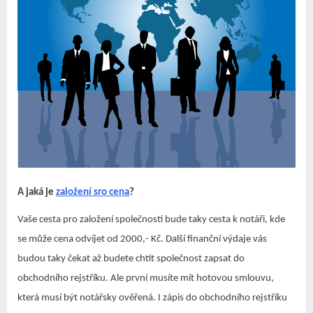
A jaká je
založení sro cena
?
Vaše cesta pro založení společnosti bude taky cesta k notáři, kde
se může cena odvíjet od 2000,- Kč. Další finanční výdaje vás
budou taky čekat až budete chtít společnost zapsat do
obchodního rejstříku. Ale první musíte mít hotovou smlouvu,
která musí být notářsky ověřená. I zápis do obchodního rejstříku