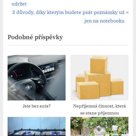
r
udržet
pro
e
N
3 důvody, díky kterým budete psát poznámky už
příspěvek
v
e
jen na notebooku
i
x
Podobné příspěvky
o
t
u
P
s
o
P
s
o
t
s
:
t
:
Jste bez auta?
Nepříjemná činnost, která
se stane příjemnou