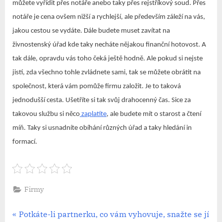
můžete vyřídit přes notáře anebo taky přes rejstříkový soud. Přes
notáře je cena ovšem nižší a rychlejší, ale především záleží na vás,
jakou cestou se vydáte. Dále budete muset zavítat na
živnostenský úřad kde taky necháte nějakou finanční hotovost. A
tak dále, opravdu vás toho čeká ještě hodně. Ale pokud si nejste
jistí, zda všechno tohle zvládnete sami, tak se můžete obrátit na
společnost, která vám pomůže firmu založit. Je to taková
jednodušší cesta. Ušetříte si tak svůj drahocenný čas. Sice za
takovou službu si něco
zaplatíte
, ale budete mít o starost a čtení
míň. Taky si usnadníte obíhání různých úřad a taky hledání in
formací.
Firmy
Navigace
P
Potkáte-li partnerku, co vám vyhovuje, snažte se jí