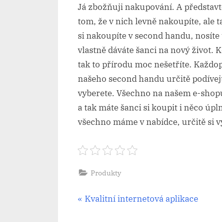
Já zbožňuji nakupování. A představt
tom, že v nich levně nakoupíte, ale t
si nakoupíte v second handu, nosít
vlastně dáváte šanci na nový život. 
tak to přírodu moc nešetříte. Každo
našeho second handu určitě podívejt
vyberete. Všechno na našem e-shopu 
a tak máte šanci si koupit i něco úp
všechno máme v nabídce, určitě si vy
Produkty
Navigace
P
Kvalitní internetová aplikace
r