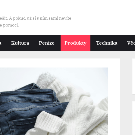
ešit. A pokud už si s ním sami nevíte
te pomoci.
a
Kultura
Peníze
Produkty
Technika
Vě