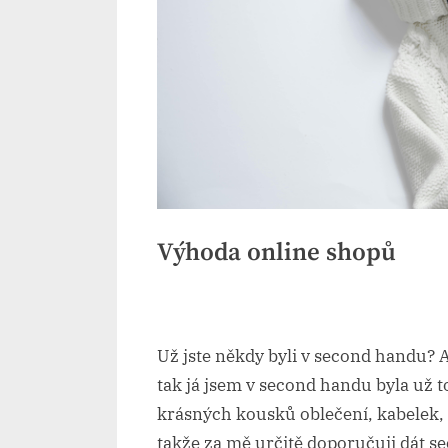
Výhoda online shopů
By
Posted
devene
21. 2. 2024
on
Už jste někdy byli v second handu? A
tak já jsem v second handu byla už t
krásných kousků oblečení, kabelek, 
takže za mě určitě doporučuji dát s