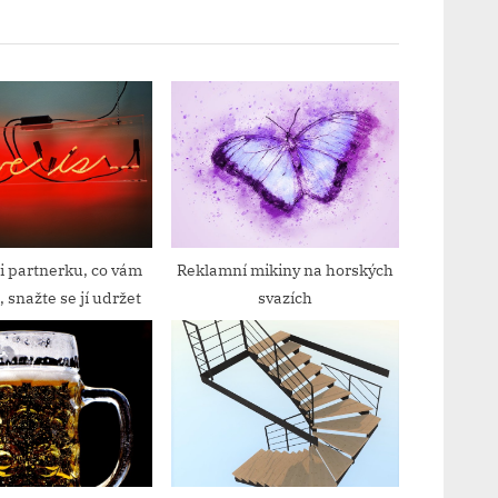
x
t
P
o
s
t
:
li partnerku, co vám
Reklamní mikiny na horských
 snažte se jí udržet
svazích