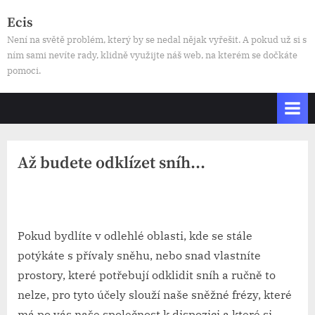
Skip
Ecis
to
Není na světě problém, který by se nedal nějak vyřešit. A pokud už si s
content
ním sami nevíte rady, klidně využijte náš web, na kterém se dočkáte
pomoci.
Až budete odklízet sníh…
By
Posted
devene
2. 6. 2025
on
Pokud bydlíte v odlehlé oblasti, kde se stále
potýkáte s přívaly sněhu, nebo snad vlastníte
prostory, které potřebují odklidit sníh a ručně to
nelze, pro tyto účely slouží naše
sněžné frézy
, které
má po vás naše společnost k dispozici a které si