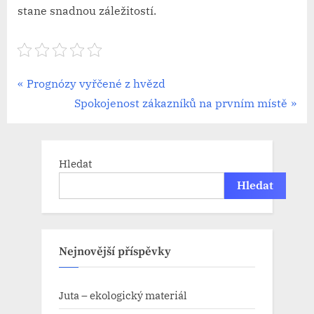
stane snadnou záležitostí.
Navigace
P
Prognózy vyřčené z hvězd
r
N
Spokojenost zákazníků na prvním místě
pro
e
e
příspěvek
v
x
i
t
Hledat
o
P
Hledat
u
o
s
s
P
t
Nejnovější příspěvky
o
:
s
Juta – ekologický materiál
t